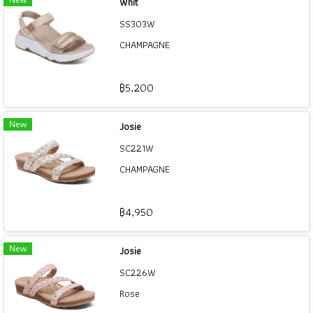
Whit
SS303W
CHAMPAGNE
฿5,200
New
Josie
SC221W
CHAMPAGNE
฿4,950
New
Josie
SC226W
Rose