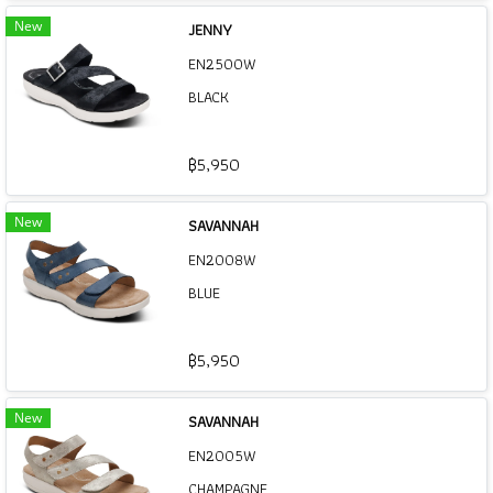
New
JENNY
EN2500W
BLACK
฿5,950
New
SAVANNAH
EN2008W
BLUE
฿5,950
New
SAVANNAH
EN2005W
CHAMPAGNE