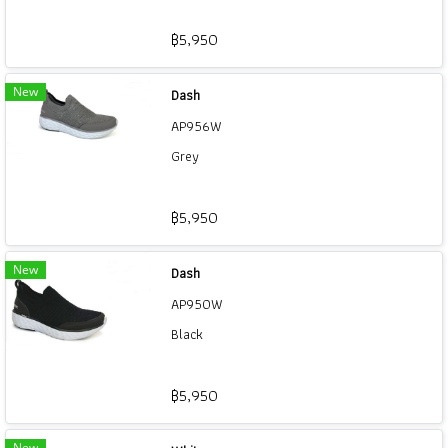
฿5,950
New
Dash
AP956W
Grey
฿5,950
New
Dash
AP950W
Black
฿5,950
New