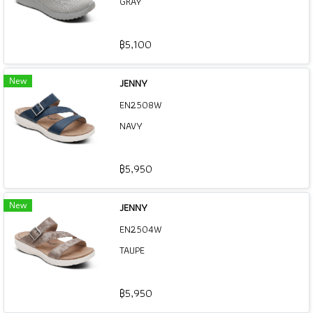
GRAY
฿5,100
New
JENNY
EN2508W
NAVY
฿5,950
New
JENNY
EN2504W
TAUPE
฿5,950