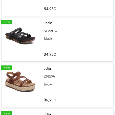
฿4,950
New
Josie
SC220W
Black
฿4,950
New
Julia
CP131W
Brown
฿6,290
New
Julia