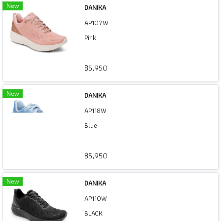
New
DANIKA
AP107W
Pink
฿5,950
New
DANIKA
AP118W
Blue
฿5,950
New
DANIKA
AP110W
BLACK