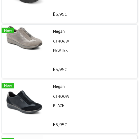
฿5,950
New
Megan
CT406W
PEWTER
฿5,950
New
Megan
CT400W
BLACK
฿5,950