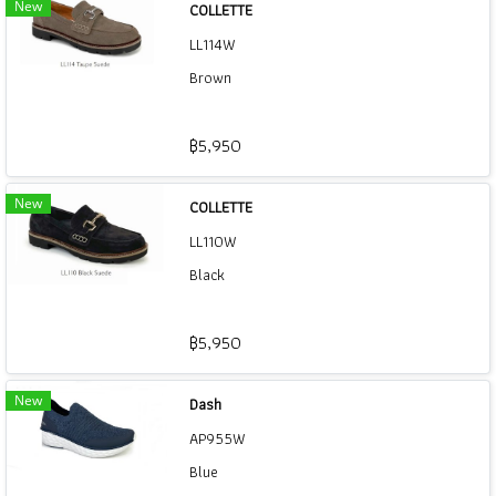
New
COLLETTE
LL114W
Brown
฿5,950
New
COLLETTE
LL110W
Black
฿5,950
New
Dash
AP955W
Blue