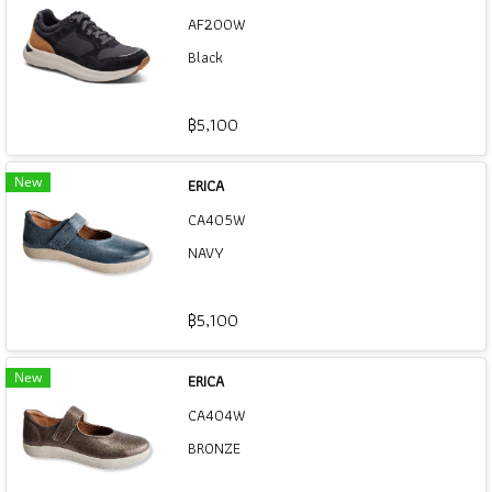
AF200W
Black
฿5,100
New
ERICA
CA405W
NAVY
฿5,100
New
ERICA
CA404W
BRONZE