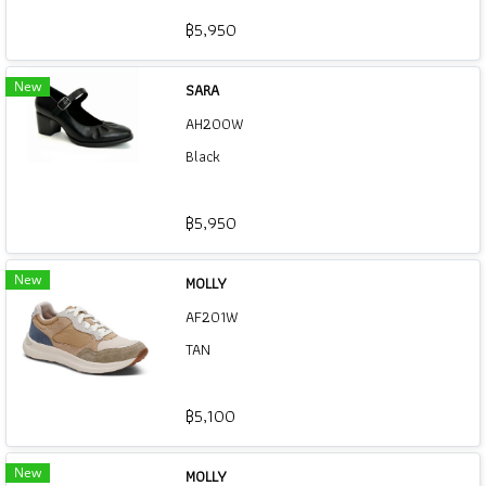
฿5,950
New
SARA
AH200W
Black
฿5,950
New
MOLLY
AF201W
TAN
฿5,100
New
MOLLY