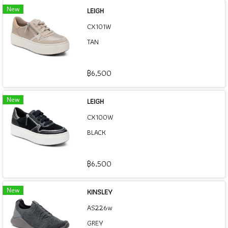
New
LEIGH
CX101W
TAN
฿6,500
New
LEIGH
CX100W
BLACK
฿6,500
New
KINSLEY
AS226w
GREY