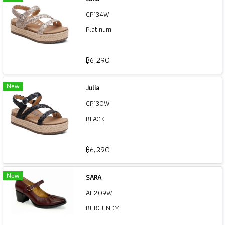
CP134W
Platinum
฿6,290
New
Julia
CP130W
BLACK
฿6,290
New
SARA
AH209W
BURGUNDY