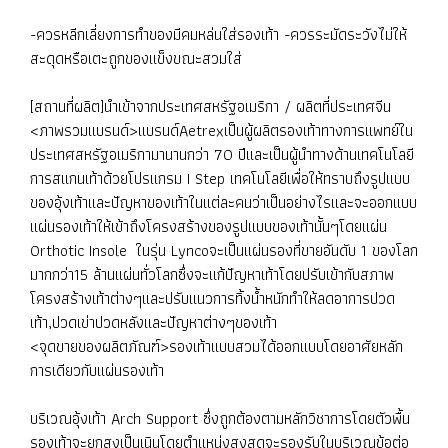
-ควรหลีกเลี่ยงการทำของมีคมหล่นใส่รองเท้า -ควรระมัดระวังไม่ให้
สะดุดหรือเตะถูกของแข็งขณะสวมใส่
[สถานที่ผลิต]นำเข้าจากประเทศสหรัฐอเมริกา / ผลิตที่ประเทศจีน
<ภาพรวมแบรนด์>แบรนด์Aetrexเป็นผู้ผลิตรองเท้าทางการแพทย์ใน
ประเทศสหรัฐอเมริกามานานกว่า 70 ปีและเป็นผู้นำทางด้านเทคโนโลยี
การสแกนเท้าด้วยโปรแกรม I Step เทคโนโลยีเพื่อให้ทราบถึงรูปแบบ
ของอุ้งเท้าและปัญหาของเท้าในแต่ละคนว่าเป็นอย่างไรและจะออกแบบ
แผ่นรองเท้าให้เข้าถึงโครงสร้างของรูปแบบของเท้านั้นๆโดยแผ่น
Orthotic Insole ในรุ่น Lyncoจะเป็นแผ่นรองที่ขายอันดับ 1 ของโลก
มากกว่า15 ล้านแผ่นทั่วโลกซึ่งจะแก้ปัญหาเท้าโดยปรับเข้ากับสภาพ
โครงสร้างเท้าต่างๆและปรับแนวการทิ้งน้ำหนักทำให้ลดอาการปวด
เท้า,ปวดเข่าปวดหลังและปัญหาต่างๆของเท้า
<จุดขายของผลิตภัณฑ์>รองเท้าแบบสวมได้ออกแบบโดยอาศัยหลัก
การเดียวกับแผ่นรองเท้า
บริเวณอุ้งเท้า Arch Support ซึ่งถูกต้องตามหลักวิชาการโดยตัวพื้น
รองเท้าจะยกสูงเป็นเนินโดยตำแหน่งสูงสุดจะรองรับในบริเวณข้อต่อ