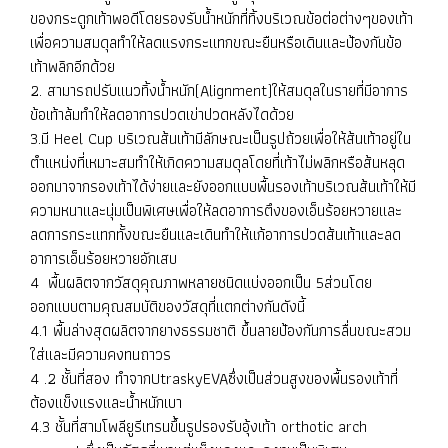
ของกระดูกเท้าพอดีโดยรองรับน้ำหนักที่ทิ้งบริเวณข้อต่อต่างๆของเท้า
เพื่อความสมดุลทำให้ลดแรงกระแทกขณะยืนหรือเดินและป้องกันข้อ
เท้าพลิกอีกด้วย
2. สามารถปรับแนวทิ้งน้ำหนัก(Alignment)ให้สมดุลในรายที่มีอาการ
ข้อเท้าล้มทำให้ลดอาการปวดเข่าปวดหลังไดด้วย
3.มี Heel Cup บริเวณส้นเท้ามีลักษณะเป็นรูปถ้วยเพื่อให้ส้นเท้าอยู่ใน
ตำแหน่งที่เหมาะสมทำให้เกิดความสมดุลโดยที่เท้าไม่พลิกหรือส้นหลุด
ออกมาจากรองเท้าได้ง่ายและยังออกแบบพื้นรองเท้าบริเวณส้นเท้าให้มี
ความหนาและนุ่มเป็นพิเศษเพื่อให้ลดอาการตึงของเอ็นร้อยหวายและ
ลดการกระแทกทั้งขณะยืนและเดินทำให้แก้อาการปวดส้นเท้าและลด
อาการเอ็นร้อยหวายอักเสบ
4 พื้นผลิตจากวัสดุคุณภาพหลายชนิดแบ่งออกเป็น 5ส่วนโดย
ออกแบบตามคุณสมบัติของวัสดุที่แตกต่างกันดังนี้
4.1 พื้นล่างสุดผลิตจากยางธรรมชาติ ขึ้นลายป้องกันการลื่นขณะสวม
ใส่และมีความคงทนถาวร
4 .2 ชั้นที่สอง ทำจากUtraskyEVAซึ่งเป็นส่วนสูงของพื้นรองเท้าที่
ต้องแข็งแรงและน้ำหนักเบา
4.3 ชั้นที่สามโพลียูรีเทรนขึ้นรูปรองรับอุ้งเท้า orthotic arch