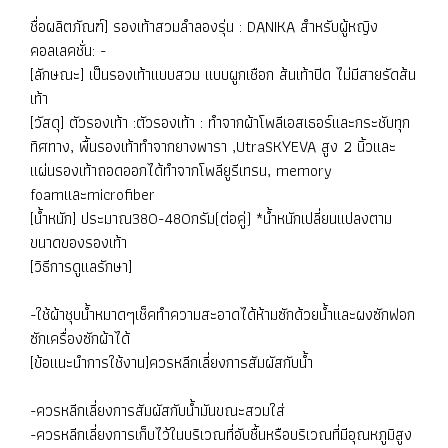
ชื่อผลิตภัณฑ์] รองเท้าสวมลำลองรุ่น : DANIKA สำหรับผู้หญิง
คอลเลคชั่น: -
[ลักษณะ] เป็นรองเท้าแบบสวม แบบผูกเชือก ส้นเท้าปิด ไม่มีสายรัดส้น
เท้า
[วัสดุ] ตัวรองเท้า :ตัวรองเท้า : ทำจากผ้าโพลีเอสเธอร์และกระชับทุก
ทิศทาง, พื้นรองเท้าทำจากยางพารา ,UtraSKYEVA สูง 2 นิ้วและ
แผ่นรองเท้าถอดออกได้ทำจากโพลียูรีเทรน, memory
foamและmicrofiber
[น้ำหนัก] ประมาณ380-480กรัม(ต่อคู่) *น้ำหนักเปลี่ยนแปลงตาม
ขนาดของรองเท้า
[วิธีการดูแลรักษา]
-ใช้ผ้าชุบน้ำหมาดๆเช็คทำความสะอาดได้ห้ามซักด้วยน้ำและผงซักฟอก
ซักเครื่องซักผ้าได้
[ข้อแนะนำการใช้งาน]ควรหลีกเลี่ยงการสัมผัสกับน้ำ
-ควรหลีกเลี่ยงการสัมผัสกับน้ำมันขณะสวมใส่
-ควรหลีกเลี่ยงการเก็บไว้ในบริเวณที่อับชื้นหรือบริเวณที่มีอุณหภูมิสูง