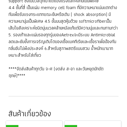
support ซึ่งเป็นวัสดุที่เบาแต่แข็งแรงและคงทนเป็นพิเศษ
4.4 ชั้นที่สี่ เป็นแผ่น memory cell foam ที่มีความหนาแน่นแตกต่าง
กันเพื่อรับแรงกระแทกขณะยืนหรือเดิน ( shock absorption) มี
ความหนานุ่มเป็นพิเศษ 4.5 ชั้นบนสุดหุ้มด้วย softmicrofiberเป็น
เส้นใยสังเคราะห์ชนิดนุ่มนวลคล้ายหนังแท้แต่มีความนุ่มและทนทานกว่า
5. รองเท้าและแผ่นรองทุกรุ่นของAetrexจะมีระบบ Antimicrobial
ลดและยับยั้งการเจริญเติบโตของเชื้อแบคทีเรียและเชื้อราเพื่อป้องกัน
กลิ่นอันไม่พึงประสงค์ 6.สำหรับสุภาพสตรีแบบสวม น้ำหนักเบามาก
เหมาะสำหรับใส่เที่ยว
****จัดส่งสินค้าทุกวัน จ-ศ (งดส่ง ส-อา และวันหยุดนักขัต
ฤกษ์)****
สินค้าเกี่ยวข้อง