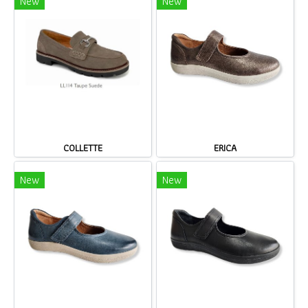
New
New
COLLETTE
ERICA
New
New