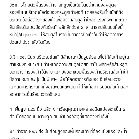
วิชาการโดยตัวพื้นรองเท้าจะยกสูงเป็นเนินโดยตำแหน่งสูงสุดจะ
รองรับในบริเวณข้อต่อของกระดูกเท้าพอดี โดยรองรับน้ำหนักที่ทิ้ง
บริเวณข้อต่อต่างๆของเท้าเพื่อความสมดุลทำให้ลดแรงกระแทกขณะ
ยืนหรือเดินและป้องกันข้อเท้าพลิกอีกด้วย 2. สามารถปรับแนวทิ้งน้ำ
หนัก(Alignment)ให้สมดุลในรายที่มีอาการข้อเท้าล้มทำให้ลดอาการ
ปวดเข่าปวดหลังไดด้วย
3.มี Heel Cup บริเวณส้นเท้ามีลักษณะเป็นรูปถ้วย เพื่อให้ส้นเท้าอยู่ใน
ตำแหน่งที่เหมาะสม ทำให้เกิดความสมดุลโดยที่เท้าไม่พลิกหรือส้นหลุด
ออกมาจากรองเท้าได้ง่าย และยังออกแบบพื้นรองเท้าบริเวณส้นเท้าให้
มีความหนาและนุ่มเป็นพิเศษ เพื่อให้ลดอาการตึงของเอ็นร้อยหวาย
และลดการกระแทกทั้งขณะยืนและเดิน ทำให้แก้อาการปวดส้นเท้าและ
ลดอาการเอ็นร้อยหวายอักเสบ
4 พื้นสูง 1.25 นิ้ว ผลิต จากวัสดุคุณภาพหลายชนิดแบ่งออกเป็น 2
ส่วนโดยออกแบบตามคุณสมบัติของวัสดุที่แตกต่างกันดังนี้
4.1 ทำจาก EVA ซึ่งเป็นส่วนสูงของพื้นรองเท้า ที่ต้องแข็งแรงและน้ำ
หนักเบา