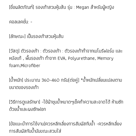
[ชื่อผลิตภัณฑ์] รองเท้าสวมหุ้มส้น รุ่น : Megan สำหรับผู้หญิง
คอลเลคชั่น: -
[ลักษณะ] เป็นรองเท้าสวมหุ้มส้น
[วัสดุ] ตัวรองเท้า : ตัวรองเท้า : ตัวรองเท้าทำจากเมโมรีฟอร์ม และ
หนังแท้ , พื้นรองเท้า ทำจาก EVA, Polyurethane, Memory
foam,Microfiber
[น้ำหนัก] ประมาณ 360-460 กรัม(ต่อคู่) *น้ำหนักเปลี่ยนแปลงตาม
ขนาดของรองเท้า
[วิธีการดูแลรักษา] -ใช้ผ้าชุบน้ำหมาดๆเช็คทำความสะอาดได้ ห้ามซัก
ด้วยน้ำและผงซักฟอก
[ข้อแนะนำการใช้งาน]ควรหลีกเลี่ยงการสัมผัสกับน้ำ -ควรหลีกเลี่ยง
การสัมผัสกับน้ำมันขณะสวมใส่