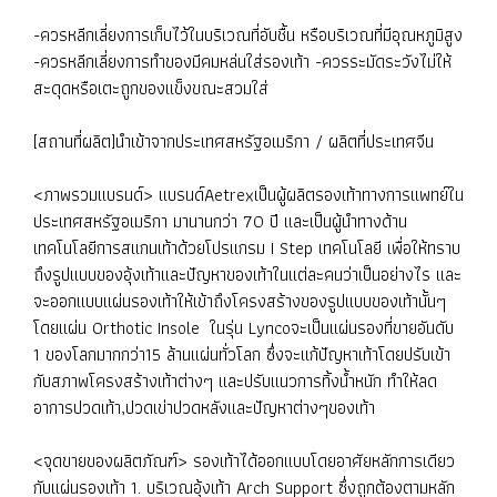
-ควรหลีกเลี่ยงการเก็บไว้ในบริเวณที่อับชื้น หรือบริเวณที่มีอุณหภูมิสูง
-ควรหลีกเลี่ยงการทำของมีคมหล่นใส่รองเท้า -ควรระมัดระวังไม่ให้
สะดุดหรือเตะถูกของแข็งขณะสวมใส่
[สถานที่ผลิต]นำเข้าจากประเทศสหรัฐอเมริกา / ผลิตที่ประเทศจีน
<ภาพรวมแบรนด์> แบรนด์Aetrexเป็นผู้ผลิตรองเท้าทางการแพทย์ใน
ประเทศสหรัฐอเมริกา มานานกว่า 70 ปี และเป็นผู้นำทางด้าน
เทคโนโลยีการสแกนเท้าด้วยโปรแกรม I Step เทคโนโลยี เพื่อให้ทราบ
ถึงรูปแบบของอุ้งเท้าและปัญหาของเท้าในแต่ละคนว่าเป็นอย่างไร และ
จะออกแบบแผ่นรองเท้าให้เข้าถึงโครงสร้างของรูปแบบของเท้านั้นๆ
โดยแผ่น Orthotic Insole ในรุ่น Lyncoจะเป็นแผ่นรองที่ขายอันดับ
1 ของโลกมากกว่า15 ล้านแผ่นทั่วโลก ซึ่งจะแก้ปัญหาเท้าโดยปรับเข้า
กับสภาพโครงสร้างเท้าต่างๆ และปรับแนวการทิ้งน้ำหนัก ทำให้ลด
อาการปวดเท้า,ปวดเข่าปวดหลังและปัญหาต่างๆของเท้า
<จุดขายของผลิตภัณฑ์> รองเท้าได้ออกแบบโดยอาศัยหลักการเดียว
กับแผ่นรองเท้า 1. บริเวณอุ้งเท้า Arch Support ซึ่งถูกต้องตามหลัก