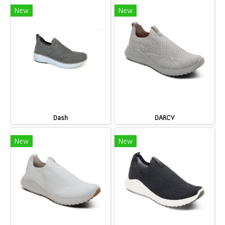
New
New
Dash
DARCY
New
New