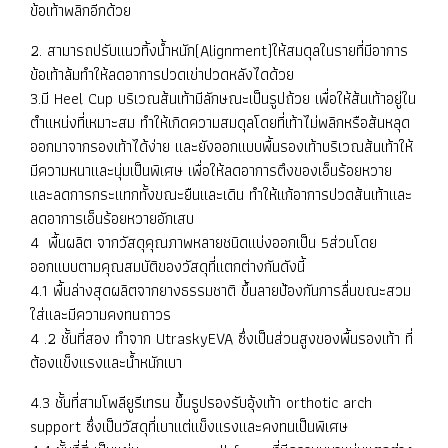
ข้อเท้าพลิกอีกด้วย
2. สามารถปรับแนวทิ้งน้ำหนัก(Alignment)ให้สมดุลในรายที่มีอาการ
ข้อเท้าล้มทำให้ลดอาการปวดเข่าปวดหลังไดด้วย
3.มี Heel Cup บริเวณส้นเท้ามีลักษณะเป็นรูปถ้วย เพื่อให้ส้นเท้าอยู่ใน
ตำแหน่งที่เหมาะสม ทำให้เกิดความสมดุลโดยที่เท้าไม่พลิกหรือส้นหลุด
ออกมาจากรองเท้าได้ง่าย และยังออกแบบพื้นรองเท้าบริเวณส้นเท้าให้
มีความหนาและนุ่มเป็นพิเศษ เพื่อให้ลดอาการตึงของเอ็นร้อยหวาย
และลดการกระแทกทั้งขณะยืนและเดิน ทำให้แก้อาการปวดส้นเท้าและ
ลดอาการเอ็นร้อยหวายอักเสบ
4 พื้นผลิต จากวัสดุคุณภาพหลายชนิดแบ่งออกเป็น 5ส่วนโดย
ออกแบบตามคุณสมบัติของวัสดุที่แตกต่างกันดังนี้
4.1 พื้นล่างสุดผลิตจากยางธรรมชาติ ขึ้นลายป้องกันการลื่นขณะสวม
ใส่และมีความคงทนถาวร
4 .2 ชั้นที่สอง ทำจาก UtraskyEVA ซึ่งเป็นส่วนสูงของพื้นรองเท้า ที่
ต้องแข็งแรงและน้ำหนักเบา
4.3 ชั้นที่สามโพลียูรีเทรน ขึ้นรูปรองรับอุ้งเท้า orthotic arch
support ซึ่งเป็นวัสดุที่เบาแต่แข็งแรงและคงทนเป็นพิเศษ