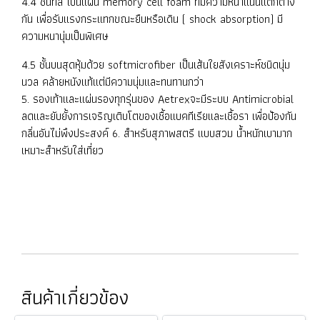
4.4 ชั้นที่สี่ เป็นแผ่น memory cell foam ที่มีความหนาแน่นแตกต่าง
กัน เพื่อรับแรงกระแทกขณะยืนหรือเดิน ( shock absorption) มี
ความหนานุ่มเป็นพิเศษ
4.5 ชั้นบนสุดหุ้มด้วย softmicrofiber เป็นเส้นใยสังเคราะห์ชนิดนุ่ม
นวล คล้ายหนังแท้แต่มีความนุ่มและทนทานกว่า
5. รองเท้าและแผ่นรองทุกรุ่นของ Aetrexจะมีระบบ Antimicrobial
ลดและยับยั้งการเจริญเติบโตของเชื้อแบคทีเรียและเชื้อรา เพื่อป้องกัน
กลิ่นอันไม่พึงประสงค์ 6. สำหรับสุภาพสตรี แบบสวม น้ำหนักเบามาก
เหมาะสำหรับใส่เที่ยว
สินค้าเกี่ยวข้อง