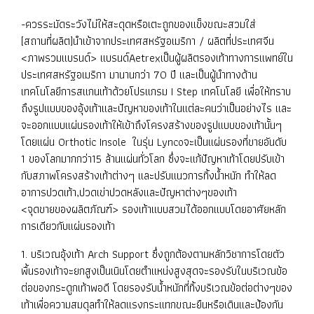
-ควรระมัดระวังไม่ให้สะดุดหรือเตะถูกของแข็งขณะสวมใส่
[สถานที่ผลิต]นำเข้าจากประเทศสหรัฐอเมริกา / ผลิตที่ประเทศจีน
<ภาพรวมแบรนด์> แบรนด์Aetrexเป็นผู้ผลิตรองเท้าทางการแพทย์ใน
ประเทศสหรัฐอเมริกา มานานกว่า 70 ปี และเป็นผู้นำทางด้าน
เทคโนโลยีการสแกนเท้าด้วยโปรแกรม I Step เทคโนโลยี เพื่อให้ทราบ
ถึงรูปแบบของอุ้งเท้าและปัญหาของเท้าในแต่ละคนว่าเป็นอย่างไร และ
จะออกแบบแผ่นรองเท้าให้เข้าถึงโครงสร้างของรูปแบบของเท้านั้นๆ
โดยแผ่น Orthotic Insole ในรุ่น Lyncoจะเป็นแผ่นรองที่ขายอันดับ
1 ของโลกมากกว่า15 ล้านแผ่นทั่วโลก ซึ่งจะแก้ปัญหาเท้าโดยปรับเข้า
กับสภาพโครงสร้างเท้าต่างๆ และปรับแนวการทิ้งน้ำหนัก ทำให้ลด
อาการปวดเท้า,ปวดเข่าปวดหลังและปัญหาต่างๆของเท้า
<จุดขายของผลิตภัณฑ์> รองเท้าแบบสวมได้ออกแบบโดยอาศัยหลัก
การเดียวกับแผ่นรองเท้า
1. บริเวณอุ้งเท้า Arch Support ซึ่งถูกต้องตามหลักวิชาการโดยตัว
พื้นรองเท้าจะยกสูงเป็นเนินโดยตำแหน่งสูงสุดจะรองรับในบริเวณข้อ
ต่อของกระดูกเท้าพอดี โดยรองรับน้ำหนักที่ทิ้งบริเวณข้อต่อต่างๆของ
เท้าเพื่อความสมดุลทำให้ลดแรงกระแทกขณะยืนหรือเดินและป้องกัน