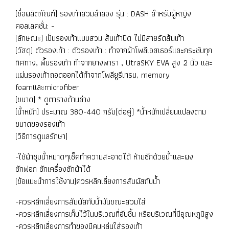
[ชื่อผลิตภัณฑ์] รองเท้าสวมลำลอง รุ่น : DASH สำหรับผู้หญิง
คอลเลคชั่น: -
[ลักษณะ] เป็นรองเท้าแบบสวม ส้นเท้าปิด ไม่มีสายรัดส้นเท้า
[วัสดุ] ตัวรองเท้า : ตัวรองเท้า : ทำจากผ้าโพลีเอสเธอร์และกระชับทุก
ทิศทาง, พื้นรองเท้า ทำจากยางพารา , UtraSKY EVA สูง 2 นิ้ว และ
แผ่นรองเท้าถอดออกได้ทำจากโพลียูรีเทรน, memory
foamและmicrofiber
[ขนาด] * ดูตารางด้านล่าง
[น้ำหนัก] ประมาณ 380-440 กรัม(ต่อคู่) *น้ำหนักเปลี่ยนแปลงตาม
ขนาดของรองเท้า
[วิธีการดูแลรักษา]
-ใช้ผ้าชุบน้ำหมาดๆเช็คทำความสะอาดได้ ห้ามซักด้วยน้ำและผง
ซักฟอก ซักเครื่องซักผ้าได้
[ข้อแนะนำการใช้งาน]ควรหลีกเลี่ยงการสัมผัสกับน้ำ
-ควรหลีกเลี่ยงการสัมผัสกับน้ำมันขณะสวมใส่
-ควรหลีกเลี่ยงการเก็บไว้ในบริเวณที่อับชื้น หรือบริเวณที่มีอุณหภูมิสูง
-ควรหลีกเลี่ยงการทำของมีคมหล่นใส่รองเท้า