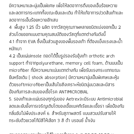
มีความหนาและนุ่มเป็นพิเศษ เพื่อให้ลดอาการตึงของเอ็นร้อยหวาย
และลดการกระแทกทั้งขณะยืนและเดิน ทำให้แก้อาการปวดส้นเท้าและ
ลดอาการเอ็นร้อยหวายอักเสบ
4 พื้นสูง 1.25 นิ้ว ผลิต จากวัสดุคุณภาพหลายชนิดแบ่งออกเป็น 2
ส่วนโดยออกแบบตามคุณสมบัติของวัสดุที่แตกต่างกันดังนี้
4.1 ทำจาก EVA ซึ่งเป็นส่วนสูงของพื้นรองเท้า ที่ต้องแข็งแรงและน้ำ
หนักเบา
4.2 เป็นแผ่นinsole ถอดได้ขึ้นรูปรองรับอุ้งเท้า orthotic arch
support ทำจากpolyurethane, memory cell foam, ด้านบนเป็น
microfiber ที่มีความหนาแน่นแตกต่างกัน เพื่อรับแรงกระแทกขณะ
ยืนหรือเดิน ( shock absorption) มีความหนานุ่มเป็นพิเศษและหุ้ม
ด้วยsoftmicrofiberเป็นเส้นใยสังเคราะห์ชนิดนุ่มนวลและมีสาร
ป้องกันการสะสมของเชื้อโรค ANTIMICROBIAL
5. รองเท้าและแผ่นรองทุกรุ่นของ Aetrexจะมีระบบ Antimicrobial
ลดและยับยั้งการเจริญเติบโตของเชื้อแบคทีเรียและเชื้อรา เพื่อป้องกัน
กลิ่นอันไม่พึงประสงค์ 6. สำหรับสุภาพสตรี แบบสวมปรับสายให้
กระชับด้วยเวลโก้มีสีให้เลือก 3 สี ดำ บรอนซ์ น้ำเงิน