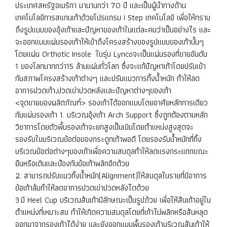
ประเทศสหรัฐอเมริกา มานานกว่า 70 ปี และเป็นผู้นำทางด้าน
เทคโนโลยีการสแกนเท้าด้วยโปรแกรม I Step เทคโนโลยี เพื่อให้ทราบ
ถึงรูปแบบของอุ้งเท้าและปัญหาของเท้าในแต่ละคนว่าเป็นอย่างไร และ
จะออกแบบแผ่นรองเท้าให้เข้าถึงโครงสร้างของรูปแบบของเท้านั้นๆ
โดยแผ่น Orthotic Insole ในรุ่น Lyncoจะเป็นแผ่นรองที่ขายอันดับ
1 ของโลกมากกว่า15 ล้านแผ่นทั่วโลก ซึ่งจะแก้ปัญหาเท้าโดยปรับเข้า
กับสภาพโครงสร้างเท้าต่างๆ และปรับแนวการทิ้งน้ำหนัก ทำให้ลด
อาการปวดเท้า,ปวดเข่าปวดหลังและปัญหาต่างๆของเท้า
<จุดขายของผลิตภัณฑ์> รองเท้าได้ออกแบบโดยอาศัยหลักการเดียว
กับแผ่นรองเท้า 1. บริเวณอุ้งเท้า Arch Support ซึ่งถูกต้องตามหลัก
วิชาการโดยตัวพื้นรองเท้าจะยกสูงเป็นเนินโดยตำแหน่งสูงสุดจะ
รองรับในบริเวณข้อต่อของกระดูกเท้าพอดี โดยรองรับน้ำหนักที่ทิ้ง
บริเวณข้อต่อต่างๆของเท้าเพื่อความสมดุลทำให้ลดแรงกระแทกขณะ
ยืนหรือเดินและป้องกันข้อเท้าพลิกอีกด้วย
2. สามารถปรับแนวทิ้งน้ำหนัก(Alignment)ให้สมดุลในรายที่มีอาการ
ข้อเท้าล้มทำให้ลดอาการปวดเข่าปวดหลังไดด้วย
3.มี Heel Cup บริเวณส้นเท้ามีลักษณะเป็นรูปถ้วย เพื่อให้ส้นเท้าอยู่ใน
ตำแหน่งที่เหมาะสม ทำให้เกิดความสมดุลโดยที่เท้าไม่พลิกหรือส้นหลุด
ออกมาจากรองเท้าได้ง่าย และยังออกแบบพื้นรองเท้าบริเวณส้นเท้าให้