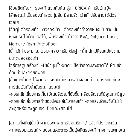
[ชื่อผลิตภัณฑ์] รองเท้าสวมหุ้มส้น รุ่น : ERICA สำหรับผู้หญิง
[ลักษณะ] เป็นรองเท้าสวมหุ้มส้น มีสายรัดหน้าเท้าปรับสายได้ด้วย
เวลโก้
[วัสดุ] ตัวรองเท้า : ตัวรองเท้า : ตัวรองเท้าทำจากหนังแท้ สายเป็น
หนังปรับได้ด้วยเวลโก้, พื้นรองเท้า ทำจาก EVA, Polyurethane,
Memory foam,Microfiber
[น้ำหนัก] ประมาณ 360-470 กรัม(ต่อคู่) *น้ำหนักเปลี่ยนแปลงตาม
ขนาดของรองเท้า
[วิธีการดูแลรักษา] -ใช้ผ้าชุบน้ำหมาดๆเช็คทำความสะอาดได้ ห้ามซัก
ด้วยน้ำและผงซักฟอก
[ข้อแนะนำการใช้งาน]ควรหลีกเลี่ยงการสัมผัสกับน้ำ -ควรหลีกเลี่ยง
การสัมผัสกับน้ำมันขณะสวมใส่
-ควรหลีกเลี่ยงการเก็บไว้ในบริเวณที่อับชื้น หรือบริเวณที่มีอุณหภูมิสูง
-ควรหลีกเลี่ยงการทำของมีคมหล่นใส่รองเท้า -ควรระมัดระวังไม่ให้
สะดุดหรือเตะถูกของแข็งขณะสวมใส่
[สถานที่ผลิต]นำเข้าจากประเทศสหรัฐอเมริกา / ผลิตที่ประเทศจีน
<ภาพรวมแบรนด์> แบรนด์Aetrexเป็นผู้ผลิตรองเท้าทางการแพทย์ใน