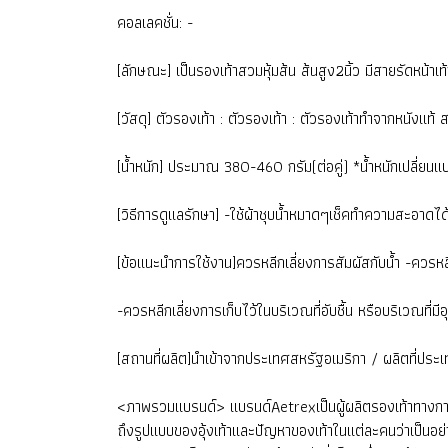
คอลเลคชั่น: -
[ลักษณะ] เป็นรองเท้าสวมหุ้มส้น ส้นสูง2นิ้ว มีสายรัดหน้าเท
[วัสดุ] ตัวรองเท้า : ตัวรองเท้า : ตัวรองเท้าทำจากหนัง
[น้ำหนัก] ประมาณ 380-460 กรัม(ต่อคู่) *น้ำหนักเปลี่ย
[วิธีการดูแลรักษา] -ใช้ผ้าชุบน้ำหมาดๆเช็คทำความสะอาดไ
[ข้อแนะนำการใช้งาน]ควรหลีกเลี่ยงการสัมผัสกับน้ำ -ควรหล
-ควรหลีกเลี่ยงการเก็บไว้ในบริเวณที่อับชื้น หรือบริเวณท
[สถานที่ผลิต]นำเข้าจากประเทศสหรัฐอเมริกา / ผลิตที่ประเ
<ภาพรวมแบรนด์> แบรนด์Aetrexเป็นผู้ผลิตรองเท้าทางการ
ถึงรูปแบบของอุ้งเท้าและปัญหาของเท้าในแต่ละคนว่าเป็นอ