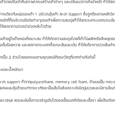
หาเท้าโดยปรับเข้ากับสภาพโครงสร้างเท้าต่างๆ และปรับแนวการทิ้งน้ำหนัก ทำให
ดียวกับแผ่นรองเท้า 1. บริเวณอุ้งเท้า Arch Support ซึ่งถูกต้องตามหลักวิช
หนักที่ทิ้งบริเวณข้อต่อต่างๆของเท้าเพื่อความสมดุลทำให้ลดแรงกระแทกขณะยืนห
มทำให้ลดอาการปวดเข่าปวดหลังไดด้วย
ส้นเท้าอยู่ในตำแหน่งที่เหมาะสม ทำให้เกิดความสมดุลโดยที่เท้าไม่พลิกหรือส้นหล
ึงของเอ็นร้อยหวาย และลดการกระแทกทั้งขณะยืนและเดิน ทำให้แก้อาการปวดส้นเท
กเป็น 2 ส่วนโดยออกแบบตามคุณสมบัติของวัสดุที่แตกต่างกันดังนี้
แรงและน้ำหนักเบา
tic arch support ทำจากpolyurethane, memory cell foam, ด้านบนเป็น microf
พิเศษและหุ้มด้วยsoftmicrofiberเป็นเส้นใยสังเคราะห์ชนิดนุ่มนวลและมีสารป
robial ลดและยับยั้งการเจริญเติบโตของเชื้อแบคทีเรียและเชื้อรา เพื่อป้องกัน