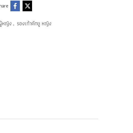
hare
ผู้หญิง
รองเท้าคัทชู หญิง
,