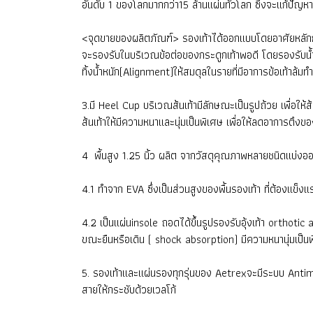
อันดับ 1 ของโลกมากกว่า15 ล้านแผ่นทั่วโลก ซึ่งจะแก้ปัญ
<จุดขายของผลิตภัณฑ์> รองเท้าได้ออกแบบโดยอาศัยหลักการเ
จะรองรับในบริเวณข้อต่อของกระดูกเท้าพอดี โดยรองรับน้ำ
ทิ้งน้ำหนัก(Alignment)ให้สมดุลในรายที่มีอาการข้อเท้าล้
3.มี Heel Cup บริเวณส้นเท้ามีลักษณะเป็นรูปถ้วย เพื่อให้
ส้นเท้าให้มีความหนาและนุ่มเป็นพิเศษ เพื่อให้ลดอาการต
4 พื้นสูง 1.25 นิ้ว ผลิต จากวัสดุคุณภาพหลายชนิดแบ่งออ
4.1 ทำจาก EVA ซึ่งเป็นส่วนสูงของพื้นรองเท้า ที่ต้องแข็ง
4.2 เป็นแผ่นinsole ถอดได้ขึ้นรูปรองรับอุ้งเท้า ortho
ขณะยืนหรือเดิน ( shock absorption) มีความหนานุ่มเป็น
5. รองเท้าและแผ่นรองทุกรุ่นของ Aetrexจะมีระบบ Antimic
สายให้กระชับด้วยเวลโก้