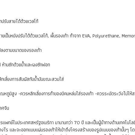
้าปรับสายได้ด้วยเวลโก้
แท้ สายเป็นหนังปรับได้ด้วยเวลโก้, พื้นรองเท้า ทำจาก EVA, Polyurethane, Me
นแปลงตามขนาดของรองเท้า
ด้ ห้ามซักด้วยน้ำและผงซักฟอก
ีกเลี่ยงการสัมผัสกับน้ำมันขณะสวมใส่
ี่มีอุณหภูมิสูง -ควรหลีกเลี่ยงการทำของมีคมหล่นใส่รองเท้า -ควรระมัดระวังไม่
ทศจีน
แพทย์ในประเทศสหรัฐอเมริกา มานานกว่า 70 ปี และเป็นผู้นำทางด้านเทคโนโลยี
ย่างไร และจะออกแบบแผ่นรองเท้าให้เข้าถึงโครงสร้างของรูปแบบของเท้านั้นๆ โด