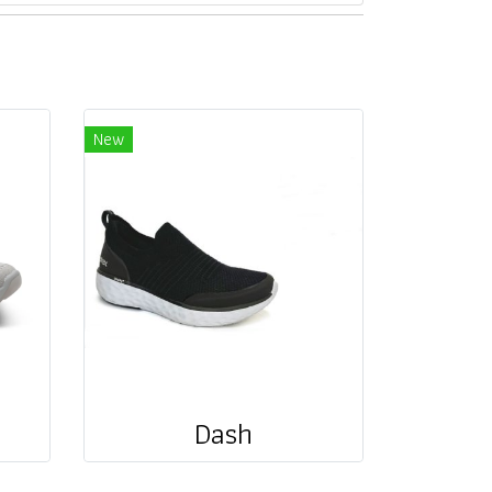
New
Dash