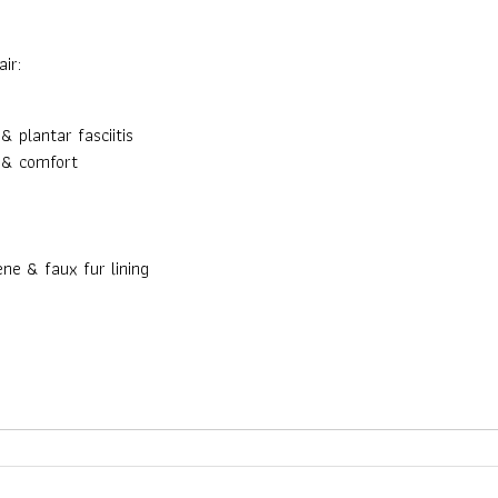
ir:
 plantar fasciitis
 & comfort
ne & faux fur lining