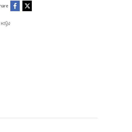
hare
 หญิง