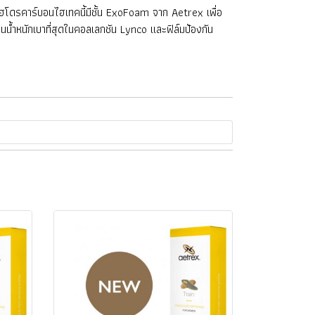
ดรคาร์บอนไฮเทคนี้มีชั้น ExoFoam จาก Aetrex เพื่อ
ีฐานน้ำหนักเบาที่สุดในคอลเลกชัน Lynco และฟิล์มป้องกัน