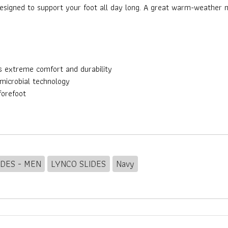
 designed to support your foot all day long. A great warm-weather
s extreme comfort and durability
-microbial technology
forefoot
IDES - MEN
LYNCO SLIDES
Navy