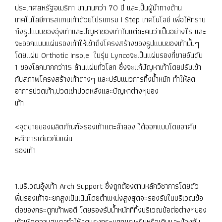
ประเทศสหรัฐอเมริกา มานานกว่า 70 ปี และเป็นผู้นำทางด้าน
เทคโนโลยีการสแกนเท้าด้วยโปรแกรม I Step เทคโนโลยี เพื่อให้ทราบ
ถึงรูปแบบของอุ้งเท้าและปัญหาของเท้าในแต่ละคนว่าเป็นอย่างไร และ
จะออกแบบแผ่นรองเท้าให้เข้าถึงโครงสร้างของรูปแบบของเท้านั้นๆ
โดยแผ่น Orthotic Insole ในรุ่น Lyncoจะเป็นแผ่นรองที่ขายอันดับ
1 ของโลกมากกว่า15 ล้านแผ่นทั่วโลก ซึ่งจะแก้ปัญหาเท้าโดยปรับเข้า
กับสภาพโครงสร้างเท้าต่างๆ และปรับแนวการทิ้งน้ำหนัก ทำให้ลด
อาการปวดเท้า,ปวดเข่าปวดหลังและปัญหาต่างๆของ
เท้า
<จุดขายของผลิตภัณฑ์>รองเท้าแตะลำลอง ได้ออกแบบโดยอาศัย
หลักการเดียวกับแผ่น
รองเท้า
1.บริเวณอุ้งเท้า Arch Support ซึ่งถูกต้องตามหลักวิชาการโดยตัว
พื้นรองเท้าจะยกสูงเป็นเนินโดยตำแหน่งสูงสุดจะรองรับในบริเวณข้อ
ต่อของกระดูกเท้าพอดี โดยรองรับน้ำหนักที่ทิ้งบริเวณข้อต่อต่างๆของ
เท้าเพื่อความสมดุลทำให้ลดแรงกระแทกขณะยืนหรือเดินและป้องกัน