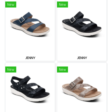
New
New
JENNY
JENNY
New
New