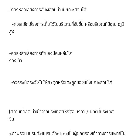
-ควรหลีกเลี่ยงการสัมผัสกับน้ำมันขณะสวมใส่
-ควรหลีกเลี่ยงการเก็บไว้ในบริเวณที่อับชื้น หรือบริเวณที่มีอุณหภูมิ
สูง
-ควรหลีกเลี่ยงการทำของมีคมหล่นใส่
รองเท้า
-ควรระมัดระวังไม่ให้สะดุดหรือเตะถูกของแข็งขณะสวมใส่
[สถานที่ผลิต]นำเข้าจากประเทศสหรัฐอเมริกา / ผลิตที่ประเทศ
จีน
<ภาพรวมแบรนด์>แบรนด์Aetrexเป็นผู้ผลิตรองเท้าทางการแพทย์ใน