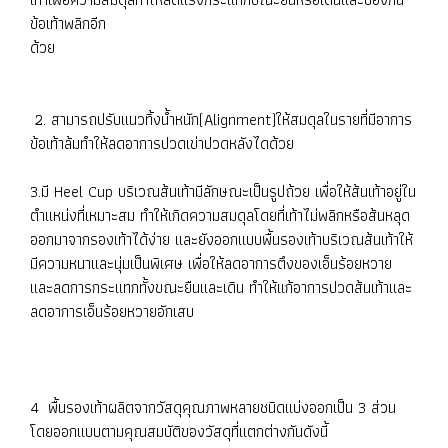
ข้อเท้าพลิกอีก
ด้วย
2. สามารถปรับแนวทิ้งน้ำหนัก(Alignment)ให้สมดุลในรายที่มีอาการ
ข้อเท้าล้มทำให้ลดอาการปวดเข่าปวดหลังไดด้วย
3.มี Heel Cup บริเวณส้นเท้ามีลักษณะเป็นรูปถ้วย เพื่อให้ส้นเท้าอยู่ใน
ตำแหน่งที่เหมาะสม ทำให้เกิดความสมดุลโดยที่เท้าไม่พลิกหรือส้นหลุด
ออกมาจากรองเท้าได้ง่าย และยังออกแบบพื้นรองเท้าบริเวณส้นเท้าให้
มีความหนาและนุ่มเป็นพิเศษ เพื่อให้ลดอาการตึงของเอ็นร้อยหวาย
และลดการกระแทกทั้งขณะยืนและเดิน ทำให้แก้อาการปวดส้นเท้าและ
ลดอาการเอ็นร้อยหวายอักเสบ
4 พื้นรองเท้าผลิตจากวัสดุคุณภาพหลายชนิดแบ่งออกเป็น 3 ส่วน
โดยออกแบบตามคุณสมบัติของวัสดุที่แตกต่างกันดังนี้