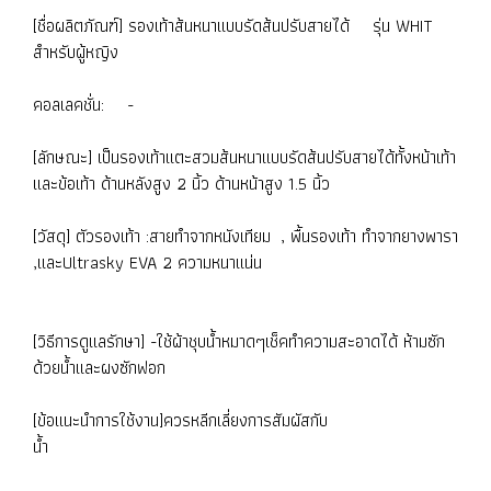
[ชื่อผลิตภัณฑ์] รองเท้าส้นหนาแบบรัดส้นปรับสายได้ รุ่น WHIT
สำหรับผู้หญิง
คอลเลคชั่น: -
[ลักษณะ] เป็นรองเท้าแตะสวมส้นหนาแบบรัดส้นปรับสายได้ทั้งหน้าเท้า
และข้อเท้า ด้านหลังสูง 2 นิ้ว ด้านหน้าสูง 1.5 นิ้ว
[วัสดุ] ตัวรองเท้า :สายทำจากหนังเทียม , พื้นรองเท้า ทำจากยางพารา
,และUltrasky EVA 2 ความหนาแน่น
[วิธีการดูแลรักษา] -ใช้ผ้าชุบน้ำหมาดๆเช็คทำความสะอาดได้ ห้ามซัก
ด้วยน้ำและผงซักฟอก
[ข้อแนะนำการใช้งาน]ควรหลีกเลี่ยงการสัมผัสกับ
น้ำ