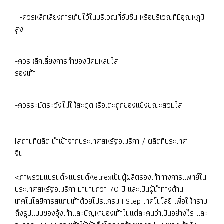
-ควรหลีกเลี่ยงการเก็บไว้ในบริเวณที่อับชื้น หรือบริเวณที่มีอุณหภูมิ
สูง
-ควรหลีกเลี่ยงการทำของมีคมหล่นใส่
รองเท้า
-ควรระมัดระวังไม่ให้สะดุดหรือเตะถูกของแข็งขณะสวมใส่
[สถานที่ผลิต]นำเข้าจากประเทศสหรัฐอเมริกา / ผลิตที่ประเทศ
จีน
<ภาพรวมแบรนด์>แบรนด์Aetrexเป็นผู้ผลิตรองเท้าทางการแพทย์ใน
ประเทศสหรัฐอเมริกา มานานกว่า 70 ปี และเป็นผู้นำทางด้าน
เทคโนโลยีการสแกนเท้าด้วยโปรแกรม I Step เทคโนโลยี เพื่อให้ทราบ
ถึงรูปแบบของอุ้งเท้าและปัญหาของเท้าในแต่ละคนว่าเป็นอย่างไร และ