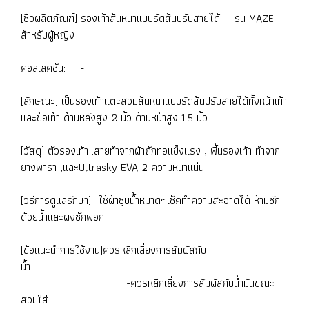
[ชื่อผลิตภัณฑ์] รองเท้าส้นหนาแบบรัดส้นปรับสายได้ รุ่น MAZE
สำหรับผู้หญิง
คอลเลคชั่น: -
[ลักษณะ] เป็นรองเท้าแตะสวมส้นหนาแบบรัดส้นปรับสายได้ทั้งหน้าเท้า
และข้อเท้า ด้านหลังสูง 2 นิ้ว ด้านหน้าสูง 1.5 นิ้ว
[วัสดุ] ตัวรองเท้า :สายทำจากผ้าถักทอแข็งแรง , พื้นรองเท้า ทำจาก
ยางพารา ,และUltrasky EVA 2 ความหนาแน่น
[วิธีการดูแลรักษา] -ใช้ผ้าชุบน้ำหมาดๆเช็คทำความสะอาดได้ ห้ามซัก
ด้วยน้ำและผงซักฟอก
[ข้อแนะนำการใช้งาน]ควรหลีกเลี่ยงการสัมผัสกับ
น้ำ
-ควรหลีกเลี่ยงการสัมผัสกับน้ำมันขณะ
สวมใส่