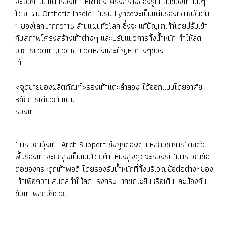
จะออกแบบแผ่นรองเท้าให้เข้าถึงโครงสร้างของรูปแบบของเท้านั้นๆ
โดยแผ่น Orthotic Insole ในรุ่น Lyncoจะเป็นแผ่นรองที่ขายอันดับ
1 ของโลกมากกว่า15 ล้านแผ่นทั่วโลก ซึ่งจะแก้ปัญหาเท้าโดยปรับเข้า
กับสภาพโครงสร้างเท้าต่างๆ และปรับแนวการทิ้งน้ำหนัก ทำให้ลด
อาการปวดเท้า,ปวดเข่าปวดหลังและปัญหาต่างๆของ
เท้า
<จุดขายของผลิตภัณฑ์>รองเท้าแตะลำลอง ได้ออกแบบโดยอาศัย
หลักการเดียวกับแผ่น
รองเท้า
1.บริเวณอุ้งเท้า Arch Support ซึ่งถูกต้องตามหลักวิชาการโดยตัว
พื้นรองเท้าจะยกสูงเป็นเนินโดยตำแหน่งสูงสุดจะรองรับในบริเวณข้อ
ต่อของกระดูกเท้าพอดี โดยรองรับน้ำหนักที่ทิ้งบริเวณข้อต่อต่างๆของ
เท้าเพื่อความสมดุลทำให้ลดแรงกระแทกขณะยืนหรือเดินและป้องกัน
ข้อเท้าพลิกอีกด้วย