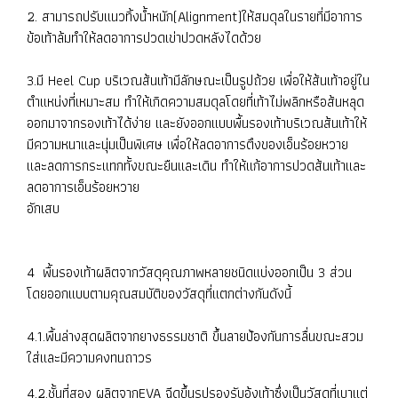
2. สามารถปรับแนวทิ้งน้ำหนัก(Alignment)ให้สมดุลในรายที่มีอาการ
ข้อเท้าล้มทำให้ลดอาการปวดเข่าปวดหลังไดด้วย
3.มี Heel Cup บริเวณส้นเท้ามีลักษณะเป็นรูปถ้วย เพื่อให้ส้นเท้าอยู่ใน
ตำแหน่งที่เหมาะสม ทำให้เกิดความสมดุลโดยที่เท้าไม่พลิกหรือส้นหลุด
ออกมาจากรองเท้าได้ง่าย และยังออกแบบพื้นรองเท้าบริเวณส้นเท้าให้
มีความหนาและนุ่มเป็นพิเศษ เพื่อให้ลดอาการตึงของเอ็นร้อยหวาย
และลดการกระแทกทั้งขณะยืนและเดิน ทำให้แก้อาการปวดส้นเท้าและ
ลดอาการเอ็นร้อยหวาย
อักเสบ
4 พื้นรองเท้าผลิตจากวัสดุคุณภาพหลายชนิดแบ่งออกเป็น 3 ส่วน
โดยออกแบบตามคุณสมบัติของวัสดุที่แตกต่างกันดังนี้
4.1.พื้นล่างสุดผลิตจากยางธรรมชาติ ขึ้นลายป้องกันการลื่นขณะสวม
ใส่และมีความคงทนถาวร
4.2.ชั้นที่สอง ผลิตจากEVA ฉีดขึ้นรูปรองรับอุ้งเท้าซึ่งเป็นวัสดุที่เบาแต่