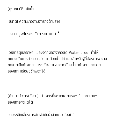
[คุณสมบัติ] กันน้ำ
[ขนาด] ความยาวตามตารางด้านล่าง
-ความสูงส้นรองเท้า :ประมาณ 1 นิ้ว
[วิธีการดูแลรักษา] เนื่องจากผลิตจากวัสดุ Water proof ทำให้
สะดวกในการทำความสะอาดด้วยน้ำเปล่าและสำหรับผู้ที่ต้องการความ
สะอาดเป็นพิเศษสามารถทำความสะอาดด้วยน้ำยาทำความสะอาด
รองเท้า หรือผงซักฟอกได้
[คำแนะนำการใช้งาน] –ไม่ควรทิ้งตากแดดแรงๆเป็นเวลานานๆ
รองเท้าอาจหดได้
-ควรหลีกเลี่ยงการสัมผัสกับน้ำมันขณะสวมใส่