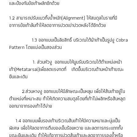
และป้องกันข้อเท้าพลิกอีกด้วย
1.2 สามารถปรับแนวทิ้งน้ำหนัก(Alignment) ให้สมดุลในรายที่มี
อาการข้อเท้าล้มทำให้ลดอาการปวดเข่าปวดหลังได้อีกด้วย
1.3 ออกแบบเป็นลิขสิทธิ์ บริเวณใต้ฝ่าเท้าเป็นรูปงู Cobra
Pattern โดยแบ่งเป็นสองส่วน
1. ส่วนหัวงู ออกแบบให้นูนรับบริเวณใต้ตำแหน่งหน้า
เท้า(Metatarsal)เพื่อลดแรงกดที่ เกิดขึ้นบริเวณด้านหน้าเท้าขณะ
ยืนและเดิน
2.ส่วนหางงู ออกแบบให้มีลักษณะเป็นหลุม เพื่อให้ส้นเท้าอยู่ใน
ตำแหน่งที่เหมาะสม ทำให้เกิดความสมดุลโดยที่เท้าไม่พลิกหรือส้นหลุด
ออกมาจากรองเท้าได้ง่าย
1.4 ออกแบบพื้นรองเท้าบริเวณส้นเท้าให้มีความหนาและนุ่มเป็น
พิเศษ เพื่อให้ลดอาการตึงของเอ็นร้อยหวาย และลดการกระแทกทั้ง
ขณะยืนและเดิน ทำให้แก้อาการปวดส้นเท้าและลดอาการรองช้ำหรือ