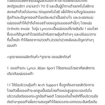
โดยแบรนด์Aetrexเป็นผู้ผลิตรองเท้าทางการแพทย์ในประเทศ
สหรัฐอเมริกา มานานกว่า 70 ปี และเป็นผู้นำทางด้านเทคโนโลยีการ
สแกนเท้าด้วยโปรแกรม IStepเทคโนโลยี เพื่อให้ทราบถึงรูปแบบของ
อุ้งเท้าและปัญหาของเท้าในแต่ละคนว่าเป็นอย่างไร และจะออกแบบ
แผ่นรองเท้าให้เข้าถึงโครงสร้างของรูปแบบของเท้านั้นๆ โดยแผ่น
Orthotic Insole ในรุ่น Lyncoจะเป็นแผ่นรองที่ขายอันดับ 1 ของโลก
ซึ่งจะแก้ปัญหาเท้าโดยปรับเข้ากับสภาพอุ้งเท้าต่างๆ และปรับแนวการ
ทิ้งน้ำหนัก ทำให้ลดอาการปวดเท้า,ปวดเข่าปวดหลังและปัญหาต่างๆ
ของเท้า
<จุดขายของผลิตภัณฑ์>*จุดขาย ของผลิตภัณฑ์
1. รองเท้าแตะ Lynco Jillian Sport ได้ออกแบบโดยอาศัยหลักการ
เดียวกับแผ่นรองเท้า
1.1 ให้รับบริเวณอุ้งเท้า Arch Support ซึ่งถูกต้องตามหลักวิชาการ
โดยตัวพื้นรองเท้าจะยกสูงเป็นเนินโดยตำแหน่งสูงสุดจะรองรับใน
บริเวณข้อต่อของกระดูกข้อเท้าพอดี โดยรองรับน้ำหนักที่ทิ้งบริเวณข้อ
ต่อต่างๆของเท้าเพื่อความสมดุลทำให้ลดแรงกระแทกขณะยืนหรือเดิน