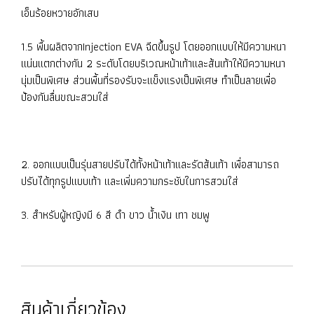
เอ็นร้อยหวายอักเสบ
1.5 พื้นผลิตจากInjection EVA ฉีดขึ้นรูป โดยออกแบบให้มีความหนา
แน่นแตกต่างกัน 2 ระดับโดยบริเวณหน้าเท้าและส้นเท้าให้มีความหนา
นุ่มเป็นพิเศษ ส่วนพื้นที่รองรับจะแข็งแรงเป็นพิเศษ ทำเป็นลายเพื่อ
ป้องกันลื่นขณะสวมใส่
2. ออกแบบเป็นรุ่นสายปรับได้ทั้งหน้าเท้าและรัดส้นเท้า เพื่อสามารถ
ปรับได้ทุกรูปแบบเท้า และเพิ่มความกระชับในการสวมใส่
3. สำหรับผู้หญิงมี 6 สี ดำ ขาว น้ำเงิน เทา ชมพู
สินค้าเกี่ยวข้อง