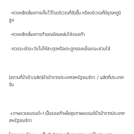
-ควรหลีกเลี่ยงการเก็บไว้ในบริเวณที่อับชื้น หรือบริเวณที่มีอุณหภูมิ
สูง
-ควรหลีกเลี่ยงการทำของมีคมหล่นใส่รองเท้า
-ควรระมัดระวังไม่ให้สะดุดหรือเตะถูกของแข็งขณะสวมใส่
[สถานที่นำเข้า/ผลิต]นำเข้าจากประเทศสหรัฐอเมริกา / ผลิตที่ประเทศ
จีน
<ภาพรวมแบรนด์>1.เป็นรองเท้าเพื่อสุขภาพแบรนด์นำเข้าจากประเทศ
สหรัฐอเมริกา