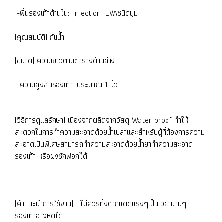
-พื้นรองเท้าด้านใน:: Injection EVAชนิดนุ่ม
[คุณสมบัติ] กันน้ำ
[ขนาด] ความยาวตามตารางด้านล่าง
-ความสูงส้นรองเท้า :ประมาณ 1 นิ้ว
[วิธีการดูแลรักษา] เนื่องจากผลิตจากวัสดุ Water proof ทำให้
สะดวกในการทำความสะอาดด้วยน้ำเปล่าและสำหรับผู้ที่ต้องการความ
สะอาดเป็นพิเศษสามารถทำความสะอาดด้วยน้ำยาทำความสะอาด
รองเท้า หรือผงซักฟอกได้
[คำแนะนำการใช้งาน] –ไม่ควรทิ้งตากแดดแรงๆเป็นเวลานานๆ
รองเท้าอาจหดได้