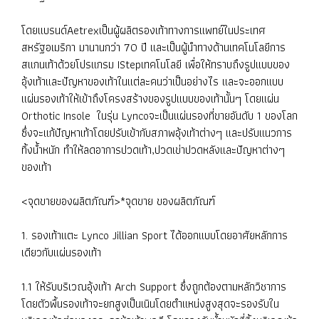
โดยแบรนด์Aetrexเป็นผู้ผลิตรองเท้าทางการแพทย์ในประเทศ
สหรัฐอเมริกา มานานกว่า 70 ปี และเป็นผู้นำทางด้านเทคโนโลยีการ
สแกนเท้าด้วยโปรแกรม IStepเทคโนโลยี เพื่อให้ทราบถึงรูปแบบของ
อุ้งเท้าและปัญหาของเท้าในแต่ละคนว่าเป็นอย่างไร และจะออกแบบ
แผ่นรองเท้าให้เข้าถึงโครงสร้างของรูปแบบของเท้านั้นๆ โดยแผ่น
Orthotic Insole ในรุ่น Lyncoจะเป็นแผ่นรองที่ขายอันดับ 1 ของโลก
ซึ่งจะแก้ปัญหาเท้าโดยปรับเข้ากับสภาพอุ้งเท้าต่างๆ และปรับแนวการ
ทิ้งน้ำหนัก ทำให้ลดอาการปวดเท้า,ปวดเข่าปวดหลังและปัญหาต่างๆ
ของเท้า
<จุดขายของผลิตภัณฑ์>*จุดขาย ของผลิตภัณฑ์
1. รองเท้าแตะ Lynco Jillian Sport ได้ออกแบบโดยอาศัยหลักการ
เดียวกับแผ่นรองเท้า
1.1 ให้รับบริเวณอุ้งเท้า Arch Support ซึ่งถูกต้องตามหลักวิชาการ
โดยตัวพื้นรองเท้าจะยกสูงเป็นเนินโดยตำแหน่งสูงสุดจะรองรับใน