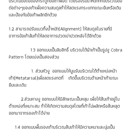
บริเวณข้อต่อของกระดูกข้อเท้าพอดี โดยรองรับน้ำหนักที่ทิ้งบริเวณข้อ
ต่อต่างๆของเท้าเพื่อความสมดุลทำให้ลดแรงกระแทกขณะยืนหรือเดิน
และป้องกันข้อเท้าพลิกอีกด้วย
1.2 สามารถปรับแนวทิ้งน้ำหนัก(Alignment) ให้สมดุลในรายที่มี
อาการข้อเท้าล้มทำให้ลดอาการปวดเข่าปวดหลังได้อีกด้วย
1.3 ออกแบบเป็นลิขสิทธิ์ บริเวณใต้ฝ่าเท้าเป็นรูปงู Cobra
Pattern โดยแบ่งเป็นสองส่วน
1. ส่วนหัวงู ออกแบบให้นูนรับบริเวณใต้ตำแหน่งหน้า
เท้า(Metatarsal)เพื่อลดแรงกดที่ เกิดขึ้นบริเวณด้านหน้าเท้าขณะ
ยืนและเดิน
2.ส่วนหางงู ออกแบบให้มีลักษณะเป็นหลุม เพื่อให้ส้นเท้าอยู่ใน
ตำแหน่งที่เหมาะสม ทำให้เกิดความสมดุลโดยที่เท้าไม่พลิกหรือส้นหลุด
ออกมาจากรองเท้าได้ง่าย
1.4 ออกแบบพื้นรองเท้าบริเวณส้นเท้าให้มีความหนาและนุ่มเป็น