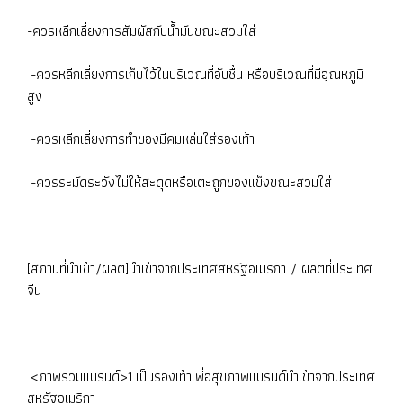
-ควรหลีกเลี่ยงการสัมผัสกับน้ำมันขณะสวมใส่
-ควรหลีกเลี่ยงการเก็บไว้ในบริเวณที่อับชื้น หรือบริเวณที่มีอุณหภูมิ
สูง
-ควรหลีกเลี่ยงการทำของมีคมหล่นใส่รองเท้า
-ควรระมัดระวังไม่ให้สะดุดหรือเตะถูกของแข็งขณะสวมใส่
[สถานที่นำเข้า/ผลิต]นำเข้าจากประเทศสหรัฐอเมริกา / ผลิตที่ประเทศ
จีน
<ภาพรวมแบรนด์>1.เป็นรองเท้าเพื่อสุขภาพแบรนด์นำเข้าจากประเทศ
สหรัฐอเมริกา