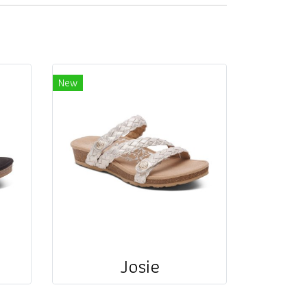
New
Josie