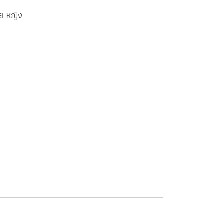
้ย หญิง