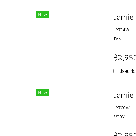
Jamie
New
L9714W
TAN
฿2,95
เปรียบเที
Jamie
New
L9701W
IVORY
฿2,95