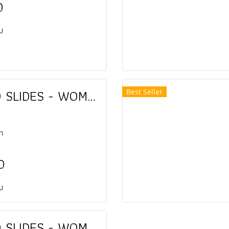
0
ยบ
LYNCO SLIDES - WOMEN
Best Seller
n
0
ยบ
LYNCO SLIDES - WOMEN