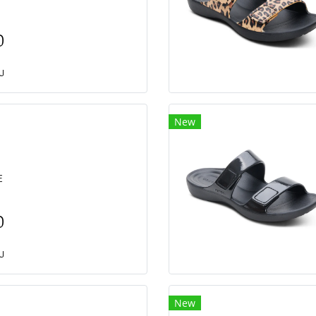
0
ยบ
New
E
0
ยบ
New