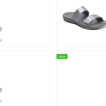
0
ยบ
New
0
ยบ